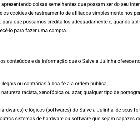
 apresentando coisas semelhantes que possam ser do seu inter
os cookies de rastreamento de afiliados simplesmente nos per
, para que possamos creditá-los adequadamente e, quando aplicá
ecê-lo para fazer uma compra.
s conteúdos e da informação que o Salve a Julinha oferece no 
ilegais ou contrárias à boa fé a à ordem pública;
atureza racista, xenofóbica ou azar, qualquer tipo de pornograf
ardwares) e lógicos (softwares) do Salve a Julinha, de seus forn
r outros sistemas de hardware ou software que sejam capazes 