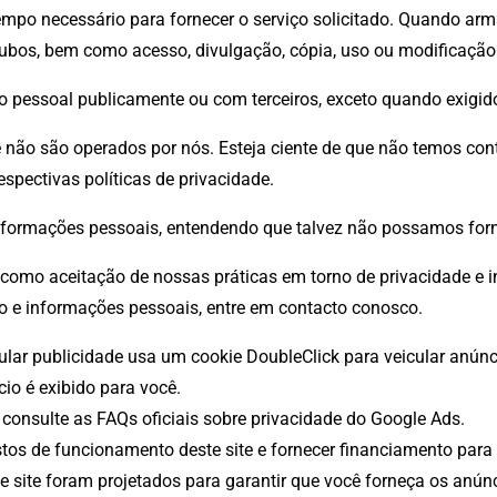
empo necessário para fornecer o serviço solicitado. Quando a
 roubos, bem como acesso, divulgação, cópia, uso ou modificação
pessoal publicamente ou com terceiros, exceto quando exigido 
ue não são operados por nós. Esteja ciente de que não temos cont
respectivas
políticas de privacidade
.
 informações pessoais, entendendo que talvez não possamos for
 como aceitação de nossas práticas em torno de privacidade e 
 e informações pessoais, entre em contacto conosco.
lar publicidade usa um cookie DoubleClick para veicular anúnci
o é exibido para você.
consulte as FAQs oficiais sobre privacidade do Google Ads.
os de funcionamento deste site e fornecer financiamento para
e site foram projetados para garantir que você forneça os anún